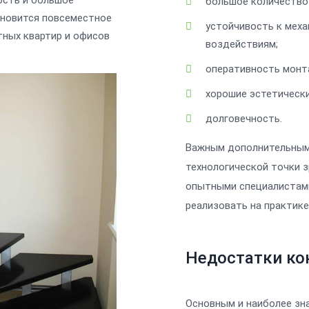
ость и большое
большое количество
ановится повсеместное
устойчивость к меха
тных квартир и офисов
воздействиям;
оперативность монт
хорошие эстетически
долговечность.
Важным дополнительным
технологической точки 
опытными специалистами
реализовать на практик
Недостатки ко
Основным и наиболее зн