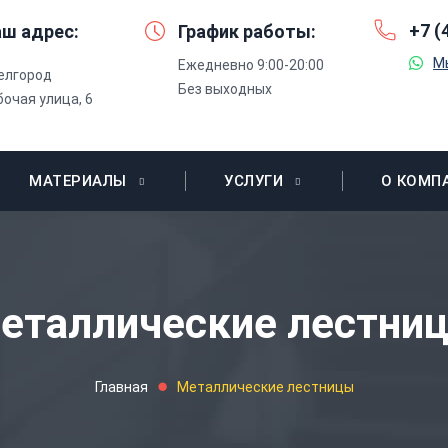
+7 (
ш адрес:
График работы:
М
Ежедневно 9:00-20:00
Белгород
Без выходных
бочая улица, 6
МАТЕРИАЛЫ
УСЛУГИ
О КОМП
еталлические лестни
Главная
Металлические лестницы
⬤